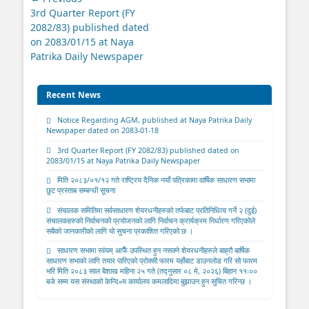
navigation
Previous
3rd Quarter Report (FY
post:
2082/83) published dated
on 2083/01/15 at Naya
Patrika Daily Newspaper
Recent News
Notice Regarding AGM, published at Naya Patrika Daily
Newspaper dated on 2083-01-18
3rd Quarter Report (FY 2082/83) published dated on
2083/01/15 at Naya Patrika Daily Newspaper
मिति २०८३/०१/१२ गते राष्ट्रिय दैनिक नयाँ पत्रिकामा वार्षिक साधारण सभामा
छुट प्रस्ताब सम्बन्धी सूचना
संचालक समितिमा सर्वसाधारण शेयरधनीहरुको तर्फबाट प्रतिनिधित्व गर्ने २ (दुई)
संचालकहरुको निर्वाचनको प्रयोजनको लागि निर्वाचन क्रार्यक्रम निर्धारण गरिएकोले
सबैको जानकारीको लागि यो सुचना प्रकाशित गरिएको छ ।
साधारण सभामा स्वंयम् आफैँ उपस्थित हुन नसक्ने शेयरधनीहरुले बाह्रौ बार्षिक
साधारण सभाको लागि तयार पारिएको प्रोक्सी फारम यहाँबाट डाउनलोड गरि सो फारम
भरि मिति २०८३ साल बैशाख महिना २५ गते (तद्नुसार ०८ मे, २०२६) बिहान ११ः००
बजे सम्म यस संस्थाको केन्दि«य कार्यालय कमलादिमा बुझाउन हुन सुचित गरिन्छ ।